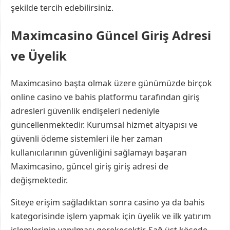
şekilde tercih edebilirsiniz.
Maximcasino Güncel Giriş Adresi
ve Üyelik
Maximcasino başta olmak üzere günümüzde birçok
online casino ve bahis platformu tarafından giriş
adresleri güvenlik endişeleri nedeniyle
güncellenmektedir. Kurumsal hizmet altyapısı ve
güvenli ödeme sistemleri ile her zaman
kullanıcılarının güvenliğini sağlamayı başaran
Maximcasino, güncel giriş giriş adresi de
değişmektedir.
Siteye erişim sağladıktan sonra casino ya da bahis
kategorisinde işlem yapmak için üyelik ve ilk yatırım
işlemlerinin yapılması gerekecektir. Sağ üst köşede