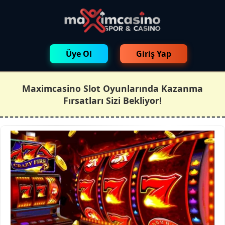
Üye Ol
Giriş Yap
Maximcasino Slot Oyunlarında Kazanma
Fırsatları Sizi Bekliyor!