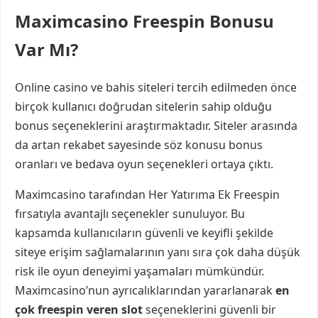
Maximcasino Freespin Bonusu
Var Mı?
Online casino ve bahis siteleri tercih edilmeden önce
birçok kullanıcı doğrudan sitelerin sahip olduğu
bonus seçeneklerini araştırmaktadır. Siteler arasında
da artan rekabet sayesinde söz konusu bonus
oranları ve bedava oyun seçenekleri ortaya çıktı.
Maximcasino tarafından Her Yatırıma Ek Freespin
fırsatıyla avantajlı seçenekler sunuluyor. Bu
kapsamda kullanıcıların güvenli ve keyifli şekilde
siteye erişim sağlamalarının yanı sıra çok daha düşük
risk ile oyun deneyimi yaşamaları mümkündür.
Maximcasino’nun ayrıcalıklarından yararlanarak
en
çok freespin veren slot
seçeneklerini güvenli bir