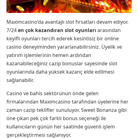
Maximcasino’da avantajlı slot fırsatları devam ediyor.
7/24
en çok kazandıran slot oyunları
arasından
keyifli oyunları tercih ederek kesintisiz bir online
casino deneyiminden yararlanabilirsiniz. Üyelik ve
yatırım işlemlerinin hemen ardından
kazanabileceğiniz cazip bonuslar sayesinde slot
oyunlarında daha yüksek kazanç elde edilmesi
sağlanabilir.
Casino ve bahis sektörünün önde gelen
firmalarından Maximcasino tarafından üyelerine her
zaman cazip teklifler sunuluyor. Sweet Bonanza gibi
öne çıkan pek çok farklı bonus seçeneği ile
kullanıcıların günün her saatinde güvenli işlem
gerçekleştirmesi sağlanıyor.